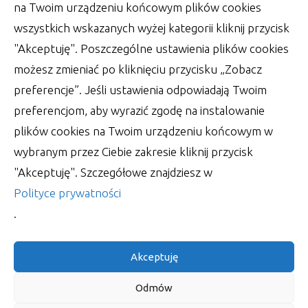
na Twoim urządzeniu końcowym plików cookies
wszystkich wskazanych wyżej kategorii kliknij przycisk
"Akceptuję". Poszczególne ustawienia plików cookies
możesz zmieniać po kliknięciu przycisku „Zobacz
preferencje”. Jeśli ustawienia odpowiadają Twoim
preferencjom, aby wyrazić zgodę na instalowanie
plików cookies na Twoim urządzeniu końcowym w
Wsparcie księgowości – zadbaj o
wybranym przez Ciebie zakresie kliknij przycisk
jednolity plik kontrolny
"Akceptuję". Szczegółowe znajdziesz w
W obecnych czasach, kiedy tak właściwie trudno
Polityce prywatności
utrzymać na dłużej jedną pracę, wypada ciągle
.
autor:
Lucjan
30 czerwca 2022
Akceptuję
Odmów