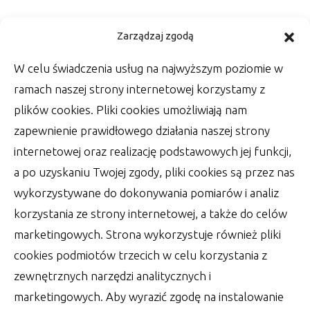
Kwestia ślubnej fotografii –
Zarządzaj zgodą
zadbaj o oprawę zdjęć
W celu świadczenia usług na najwyższym poziomie w
Wśród rzeczy, które zrobić muszą Państwo
ramach naszej strony internetowej korzystamy z
Młodzi w dniu swojego ślubu, jest wiele
plików cookies. Pliki cookies umożliwiają nam
szablonowych
zapewnienie prawidłowego działania naszej strony
autor:
Lucjan
30 czerwca 2022
internetowej oraz realizację podstawowych jej funkcji,
a po uzyskaniu Twojej zgody, pliki cookies są przez nas
wykorzystywane do dokonywania pomiarów i analiz
korzystania ze strony internetowej, a także do celów
marketingowych. Strona wykorzystuje również pliki
cookies podmiotów trzecich w celu korzystania z
zewnętrznych narzędzi analitycznych i
marketingowych. Aby wyrazić zgodę na instalowanie