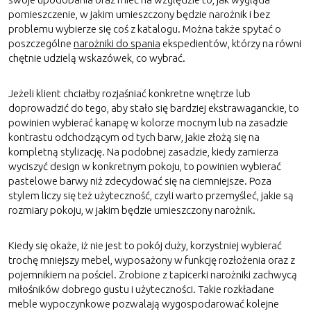
pomieszczenie, w jakim umieszczony będzie narożnik i bez
problemu wybierze się coś z katalogu. Można także spytać o
poszczególne
narożniki do spania
ekspedientów, którzy na równi
chętnie udzielą wskazówek, co wybrać.
Jeżeli klient chciałby rozjaśniać konkretne wnętrze lub
doprowadzić do tego, aby stało się bardziej ekstrawaganckie, to
powinien wybierać kanapę w kolorze mocnym lub na zasadzie
kontrastu odchodzącym od tych barw, jakie złożą się na
kompletną stylizację. Na podobnej zasadzie, kiedy zamierza
wyciszyć design w konkretnym pokoju, to powinien wybierać
pastelowe barwy niż zdecydować się na ciemniejsze. Poza
stylem liczy się też użyteczność, czyli warto przemyśleć, jakie są
rozmiary pokoju, w jakim będzie umieszczony narożnik.
Kiedy się okaże, iż nie jest to pokój duży, korzystniej wybierać
trochę mniejszy mebel, wyposażony w funkcję rozłożenia oraz z
pojemnikiem na pościel. Zrobione z tapicerki narożniki zachwycą
miłośników dobrego gustu i użyteczności. Takie rozkładane
meble wypoczynkowe pozwalają wygospodarować kolejne