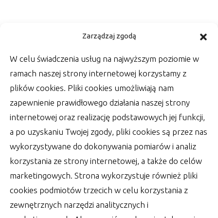
Kwestia ślubnej fotografii –
Zarządzaj zgodą
zadbaj o oprawę zdjęć
W celu świadczenia usług na najwyższym poziomie w
Wśród rzeczy, które zrobić muszą Państwo
ramach naszej strony internetowej korzystamy z
Młodzi w dniu swojego ślubu, jest wiele
plików cookies. Pliki cookies umożliwiają nam
szablonowych
zapewnienie prawidłowego działania naszej strony
autor:
Lucjan
30 czerwca 2022
internetowej oraz realizację podstawowych jej funkcji,
a po uzyskaniu Twojej zgody, pliki cookies są przez nas
wykorzystywane do dokonywania pomiarów i analiz
korzystania ze strony internetowej, a także do celów
marketingowych. Strona wykorzystuje również pliki
cookies podmiotów trzecich w celu korzystania z
zewnętrznych narzędzi analitycznych i