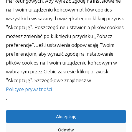
marketingowych. Aby wyrazić zgodę na instalowanie
na Twoim urządzeniu końcowym plików cookies
wszystkich wskazanych wyżej kategorii kliknij przycisk
"Akceptuję". Poszczególne ustawienia plików cookies
możesz zmieniać po kliknięciu przycisku „Zobacz
preferencje”. Jeśli ustawienia odpowiadają Twoim
preferencjom, aby wyrazić zgodę na instalowanie
plików cookies na Twoim urządzeniu końcowym w
Wsparcie księgowości – zadbaj o
wybranym przez Ciebie zakresie kliknij przycisk
jednolity plik kontrolny
"Akceptuję". Szczegółowe znajdziesz w
W obecnych czasach, kiedy tak właściwie trudno
Polityce prywatności
utrzymać na dłużej jedną pracę, wypada ciągle
.
autor:
Lucjan
30 czerwca 2022
Akceptuję
Odmów