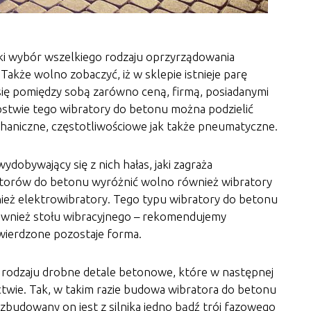
ki wybór wszelkiego rodzaju oprzyrządowania
kże wolno zobaczyć, iż w sklepie istnieje parę
ię pomiędzy sobą zarówno ceną, firmą, posiadanymi
ępstwie tego wibratory do betonu można podzielić
haniczne, częstotliwościowe jak także pneumatyczne.
ydobywający się z nich hałas, jaki zagraża
torów do betonu wyróżnić wolno również wibratory
ież elektrowibratory. Tego typu wibratory do betonu
ównież stołu wibracyjnego – rekomendujemy
twierdzone pozostaje forma.
o rodzaju drobne detale betonowe, które w następnej
twie. Tak, w takim razie budowa wibratora do betonu
 zbudowany on jest z silnika jedno bądź trój fazowego