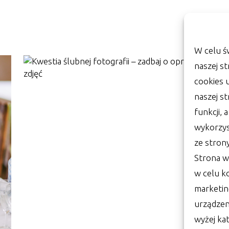
W celu ś
naszej st
cookies 
naszej s
funkcji, 
wykorzys
ze stron
Strona w
w celu k
marketin
urządzen
wyżej kat