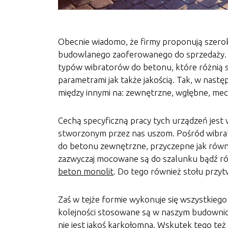
Obecnie wiadomo, że firmy proponują szero
budowlanego zaoferowanego do sprzedaży. Ta
typów wibratorów do betonu, które różnią s
parametrami jak także jakością. Tak, w nast
między innymi na: zewnętrzne, wgłębne, mec
Cechą specyficzną pracy tych urządzeń jest w
stworzonym przez nas uszom. Pośród wibra
do betonu zewnętrzne, przyczepne jak równ
zazwyczaj mocowane są do szalunku bądź r
beton monolit
. Do tego również stołu przy
Zaś w tejże formie wykonuje się wszystkieg
kolejności stosowane są w naszym budownic
nie jest jakoś karkołomna. Wskutek tego też