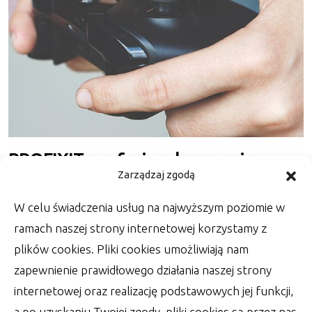
PROFIXIT: profesjonalny serwis
Zarządzaj zgodą
konsol Nintendo Switch
W celu świadczenia usług na najwyższym poziomie w
PROFIXIT jako seris ma spore doświadczenie w
naprawie różnego rodzaju sprzętu. Z tego
ramach naszej strony internetowej korzystamy z
powodu
plików cookies. Pliki cookies umożliwiają nam
autor:
Lucjan
30 maja 2023
zapewnienie prawidłowego działania naszej strony
internetowej oraz realizację podstawowych jej funkcji,
a po uzyskaniu Twojej zgody, pliki cookies są przez nas