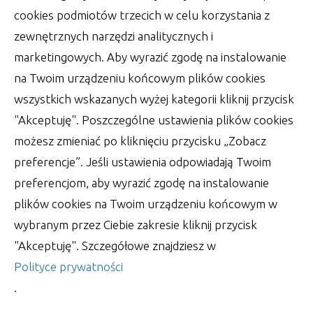
cookies podmiotów trzecich w celu korzystania z
zewnętrznych narzędzi analitycznych i
marketingowych. Aby wyrazić zgodę na instalowanie
na Twoim urządzeniu końcowym plików cookies
wszystkich wskazanych wyżej kategorii kliknij przycisk
"Akceptuję". Poszczególne ustawienia plików cookies
możesz zmieniać po kliknięciu przycisku „Zobacz
preferencje”. Jeśli ustawienia odpowiadają Twoim
Sprawy rozwodowe oraz o
preferencjom, aby wyrazić zgodę na instalowanie
podział majątku – bitwy
plików cookies na Twoim urządzeniu końcowym w
prawnicze
wybranym przez Ciebie zakresie kliknij przycisk
Są to jedne z najtrudniejszych zagadnień
"Akceptuję". Szczegółowe znajdziesz w
sądowych. Sprawa jest łatwiejsza do
Polityce prywatności
przeprowadzenia, kiedy małżeństwo
.
autor:
Lucjan
25 lipca 2022