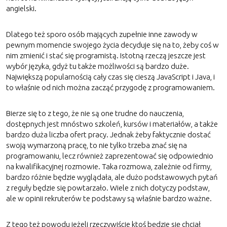
angielski.
Dlatego też sporo osób mających zupełnie inne zawody w
pewnym momencie swojego życia decyduje się na to, żeby coś w
nim zmienić i stać się programistą. Istotną rzeczą jeszcze jest
wybór języka, gdyż tu także możliwości są bardzo duże.
Największą popularnością cały czas się cieszą JavaScript i Java, i
to właśnie od nich można zacząć przygodę z programowaniem.
Bierze się to z tego, że nie są one trudne do nauczenia,
dostępnych jest mnóstwo szkoleń, kursów i materiałów, a także
bardzo duża liczba ofert pracy. Jednak żeby faktycznie dostać
swoją wymarzoną pracę, to nie tylko trzeba znać się na
programowaniu, lecz również zaprezentować się odpowiednio
na kwalifikacyjnej rozmowie. Taka rozmowa, zależnie od firmy,
bardzo różnie będzie wyglądała, ale dużo podstawowych pytań
z reguły będzie się powtarzało. Wiele z nich dotyczy podstaw,
ale w opinii rekruterów te podstawy są właśnie bardzo ważne.
Z tego też powodu jeżeli rzeczywiście ktoś będzie się chciał