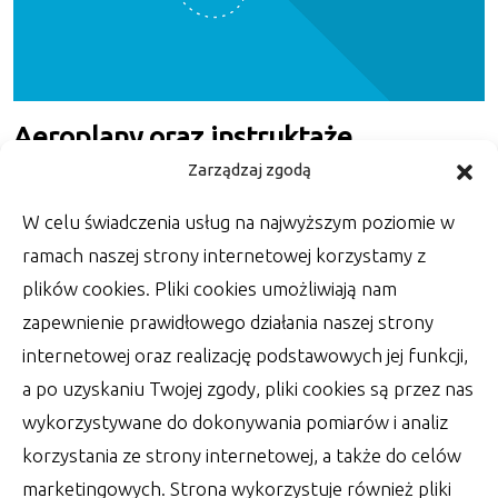
Aeroplany oraz instruktaże
powietrzne
Zarządzaj zgodą
Każdy z nas spostrzegał samoloty, które latają
W celu świadczenia usług na najwyższym poziomie w
nad naszymi głowami. Choć wypada przyznać, że
ramach naszej strony internetowej korzystamy z
autor:
Lucjan
25 lipca 2022
plików cookies. Pliki cookies umożliwiają nam
zapewnienie prawidłowego działania naszej strony
internetowej oraz realizację podstawowych jej funkcji,
a po uzyskaniu Twojej zgody, pliki cookies są przez nas
wykorzystywane do dokonywania pomiarów i analiz
korzystania ze strony internetowej, a także do celów
marketingowych. Strona wykorzystuje również pliki