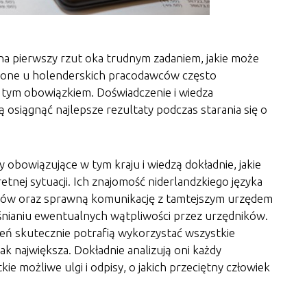
 na pierwszy rzut oka trudnym zadaniem, jakie może
nione u holenderskich pracodawców często
j z tym obowiązkiem. Doświadczenie i wiedza
 osiągnąć najlepsze rezultaty podczas starania się o
y obowiązujące w tym kraju i wiedzą dokładnie, jakie
retnej sytuacji. Ich znajomość niderlandzkiego języka
tów oraz sprawną komunikację z tamtejszym urzędem
śnianiu ewentualnych wątpliwości przez urzędników.
zień skutecznie potrafią wykorzystać wszystkie
k największa. Dokładnie analizują oni każdy
ie możliwe ulgi i odpisy, o jakich przeciętny człowiek