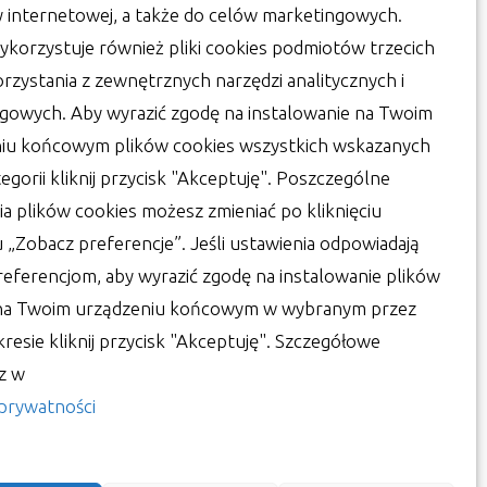
y internetowej, a także do celów marketingowych.
ykorzystuje również pliki cookies podmiotów trzecich
orzystania z zewnętrznych narzędzi analitycznych i
gowych. Aby wyrazić zgodę na instalowanie na Twoim
iu końcowym plików cookies wszystkich wskazanych
egorii kliknij przycisk "Akceptuję". Poszczególne
ia plików cookies możesz zmieniać po kliknięciu
u „Zobacz preferencje”. Jeśli ustawienia odpowiadają
oliuretan wokół nas –
eferencjom, aby wyrazić zgodę na instalowanie plików
nętrze oraz inne
 na Twoim urządzeniu końcowym w wybranym przez
ozwiązania
kresie kliknij przycisk "Akceptuję". Szczegółowe
sz w
or:
Lucjan
27 lipca 2022
 prywatności