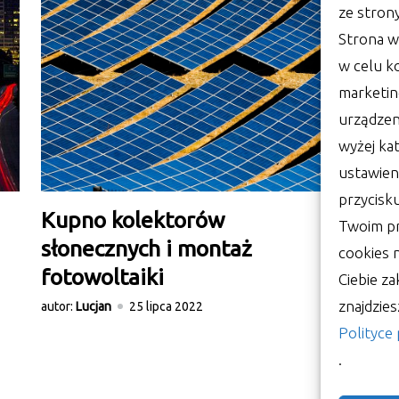
ze stron
Strona w
w celu k
marketin
urządzen
wyżej kat
ustawien
przycisk
Kupno kolektorów
P
Twoim pr
słonecznych i montaż
w
cookies
fotowoltaiki
r
Ciebie za
znajdzie
autor:
Lucjan
25 lipca 2022
aut
Polityce
.