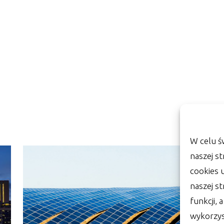
W celu ś
naszej st
cookies 
naszej s
funkcji, 
wykorzys