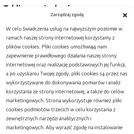
Tablice manipulacyjne – czy
Zarządzaj zgodą
można zrobić samemu
W celu świadczenia usług na najwyższym poziomie w
Małe dzieci uwielbiają się bawić rzeczami, którymi
nie powinny. Zadaniem dorosłych jest
ramach naszej strony internetowej korzystamy z
zapewnienie im
plików cookies. Pliki cookies umożliwiają nam
autor:
Lucjan
28 września 2022
zapewnienie prawidłowego działania naszej strony
internetowej oraz realizację podstawowych jej funkcji,
a po uzyskaniu Twojej zgody, pliki cookies są przez nas
wykorzystywane do dokonywania pomiarów i analiz
korzystania ze strony internetowej, a także do celów
marketingowych. Strona wykorzystuje również pliki
cookies podmiotów trzecich w celu korzystania z
zewnętrznych narzędzi analitycznych i
marketingowych. Aby wyrazić zgodę na instalowanie