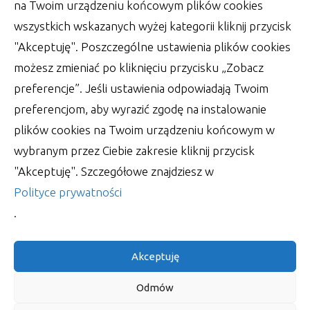
na Twoim urządzeniu końcowym plików cookies
wszystkich wskazanych wyżej kategorii kliknij przycisk
"Akceptuję". Poszczególne ustawienia plików cookies
możesz zmieniać po kliknięciu przycisku „Zobacz
preferencje”. Jeśli ustawienia odpowiadają Twoim
preferencjom, aby wyrazić zgodę na instalowanie
Jakie plusy mają reklamowe
plików cookies na Twoim urządzeniu końcowym w
skarpety
wybranym przez Ciebie zakresie kliknij przycisk
Skarpetki są wykorzystywane coraz częściej nie
"Akceptuję". Szczegółowe znajdziesz w
tylko jako część garderoby, lecz również jako
Polityce prywatności
sposób
.
autor: Tobiasz
2 sierpnia 2025
Akceptuję
Odmów