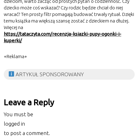
dzieciom, warto zacząć od prostych pytań o codzienność. Czy
dziecko może coś wskazać? Czy rodzic będzie chciał do niej
wracać? Ten prosty filtr pomagają budować trwały rytuał. Dzięki
temu książka ma większą szansę zostać z dzieckiem na dłużej.
Więcej na
https://tataczyta.com/recenzja-ksiazki-pupy-ogonki-i-
kuperki/
+Reklama+
ARTYKUŁ SPONSOROWANY
Leave a Reply
You must be
logged in
to post a comment.