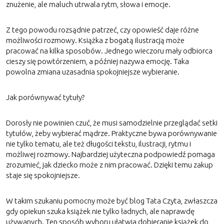
znużenie, ale maluch utrwala rytm, słowa i emocje.
Z tego powodu rozsądnie patrzeć, czy opowieść daje różne
możliwości rozmowy. Książka z bogatą ilustracją może
pracować na kilka sposobów. Jednego wieczoru mały odbiorca
cieszy się powtórzeniem, a później nazywa emocję. Taka
powolna zmiana uzasadnia spokojniejsze wybieranie.
Jak porównywać tytuły?
Dorosły nie powinien czuć, że musi samodzielnie przeglądać setki
tytułów, żeby wybierać mądrze. Praktyczne bywa porównywanie
nie tylko tematu, ale też długości tekstu, ilustracji, rytmu i
możliwej rozmowy. Najbardziej użyteczna podpowiedź pomaga
zrozumieć, jak dziecko może z nim pracować. Dzięki temu zakup
staje się spokojniejsze.
W takim szukaniu pomocny może być blog Tata Czyta, zwłaszcza
gdy opiekun szuka książek nie tylko ładnych, ale naprawdę
używanych. Ten sposób wyboru ułatwia dobieranie książek do