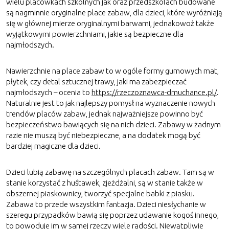
wielu placówkach szkolnych jak oraz przedszkolach budowane
są nagminnie oryginalne place zabaw, dla dzieci, które wyróżniają
się w głównej mierze oryginalnymi barwami, jednakowoż także
wyjątkowymi powierzchniami, jakie są bezpieczne dla
najmłodszych.
Nawierzchnie na place zabaw to w ogóle formy gumowych mat,
płytek, czy detal sztucznej trawy, jaki ma zabezpieczać
najmłodszych – ocenia to
https://rzeczoznawca-dmuchance.pl/
.
Naturalnie jest to jak najlepszy pomysł na wyznaczenie nowych
trendów placów zabaw, jednak najważniejsze powinno być
bezpieczeństwo bawiących się na nich dzieci. Zabawy w żadnym
razie nie muszą być niebezpieczne, a na dodatek mogą być
bardziej magiczne dla dzieci.
Dzieci lubią zabawę na szczególnych placach zabaw. Tam są w
stanie korzystać z huśtawek, zjeżdżalni, są w stanie także w
obszernej piaskownicy, tworzyć specjalne babki z piasku.
Zabawa to przede wszystkim fantazja. Dzieci niesłychanie w
szeregu przypadków bawią się poprzez udawanie kogoś innego,
to powoduje im w samej rzeczy wiele radości. Niewątpliwie