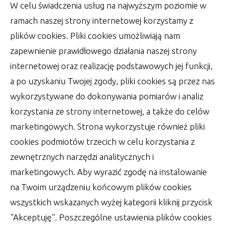
W celu świadczenia usług na najwyższym poziomie w
Wśród rzeczy, które zrobić muszą Państwo
ramach naszej strony internetowej korzystamy z
Młodzi w dniu swojego ślubu, jest wiele
plików cookies. Pliki cookies umożliwiają nam
szablonowych
zapewnienie prawidłowego działania naszej strony
autor:
Lucjan
30 czerwca 2022
internetowej oraz realizację podstawowych jej funkcji,
a po uzyskaniu Twojej zgody, pliki cookies są przez nas
wykorzystywane do dokonywania pomiarów i analiz
korzystania ze strony internetowej, a także do celów
marketingowych. Strona wykorzystuje również pliki
cookies podmiotów trzecich w celu korzystania z
zewnętrznych narzędzi analitycznych i
marketingowych. Aby wyrazić zgodę na instalowanie
na Twoim urządzeniu końcowym plików cookies
wszystkich wskazanych wyżej kategorii kliknij przycisk
"Akceptuję". Poszczególne ustawienia plików cookies