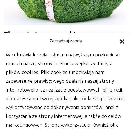
Pływanie i rower – aktywna
Zarządzaj zgodą
regeneracja
W celu świadczenia usług na najwyższym poziomie w
Dbanie o formę o kondycję fizyczną zazwyczaj
niezwykle błyskawicznie rozpoczyna przynosić
ramach naszej strony internetowej korzystamy z
zdumiewające rezultaty. Nie
plików cookies. Pliki cookies umożliwiają nam
autor:
Lucjan
30 czerwca 2022
zapewnienie prawidłowego działania naszej strony
internetowej oraz realizację podstawowych jej funkcji,
a po uzyskaniu Twojej zgody, pliki cookies są przez nas
wykorzystywane do dokonywania pomiarów i analiz
korzystania ze strony internetowej, a także do celów
marketingowych. Strona wykorzystuje również pliki