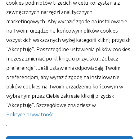
cookies podmiotów trzecich w celu korzystania z
zewnętrznych narzędzi analitycznych i
marketingowych. Aby wyrazić zgodę na instalowanie
na Twoim urządzeniu końcowym plików cookies
wszystkich wskazanych wyżej kategorii kliknij przycisk
"Akceptuję". Poszczególne ustawienia plików cookies
możesz zmieniać po kliknięciu przycisku „Zobacz
preferencje”. Jeśli ustawienia odpowiadają Twoim
preferencjom, aby wyrazić zgodę na instalowanie
Figura – jak ćwiczyć, aby
plików cookies na Twoim urządzeniu końcowym w
odpowiednio wyglądać?
wybranym przez Ciebie zakresie kliknij przycisk
Już chociażby dla zapewnienia sobie kapitalnej
"Akceptuję". Szczegółowe znajdziesz w
formy należałoby pomyśleć o uprawianiu
Polityce prywatności
sportów. Choć nie
.
autor:
Lucjan
30 czerwca 2022