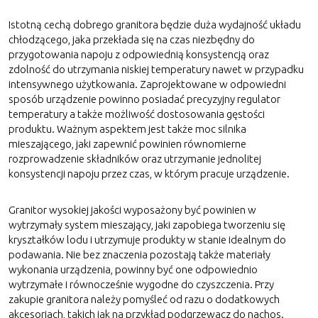
Istotną cechą dobrego granitora będzie duża wydajność układu
chłodzącego, jaka przekłada się na czas niezbędny do
przygotowania napoju z odpowiednią konsystencją oraz
zdolność do utrzymania niskiej temperatury nawet w przypadku
intensywnego użytkowania. Zaprojektowane w odpowiedni
sposób urządzenie powinno posiadać precyzyjny regulator
temperatury a także możliwość dostosowania gęstości
produktu. Ważnym aspektem jest także moc silnika
mieszającego, jaki zapewnić powinien równomierne
rozprowadzenie składników oraz utrzymanie jednolitej
konsystencji napoju przez czas, w którym pracuje urządzenie.
Granitor wysokiej jakości wyposażony być powinien w
wytrzymały system mieszający, jaki zapobiega tworzeniu się
kryształków lodu i utrzymuje produkty w stanie idealnym do
podawania. Nie bez znaczenia pozostają także materiały
wykonania urządzenia, powinny być one odpowiednio
wytrzymałe i równocześnie wygodne do czyszczenia. Przy
zakupie granitora należy pomyśleć od razu o dodatkowych
akcesoriach, takich jak na przykład podgrzewacz do nachos.