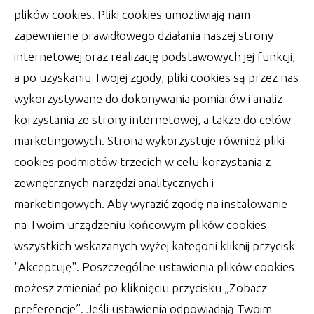
poziom. Nie wolno mówić już o dawnych,
plików cookies. Pliki cookies umożliwiają nam
autor:
Lucjan
25 lipca 2022
zapewnienie prawidłowego działania naszej strony
internetowej oraz realizację podstawowych jej funkcji,
a po uzyskaniu Twojej zgody, pliki cookies są przez nas
wykorzystywane do dokonywania pomiarów i analiz
korzystania ze strony internetowej, a także do celów
marketingowych. Strona wykorzystuje również pliki
cookies podmiotów trzecich w celu korzystania z
zewnętrznych narzędzi analitycznych i
marketingowych. Aby wyrazić zgodę na instalowanie
na Twoim urządzeniu końcowym plików cookies
wszystkich wskazanych wyżej kategorii kliknij przycisk
"Akceptuję". Poszczególne ustawienia plików cookies
możesz zmieniać po kliknięciu przycisku „Zobacz
preferencje”. Jeśli ustawienia odpowiadają Twoim