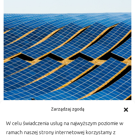
Kupno kolektorów słonecznych i
Zarządzaj zgodą
montaż fotowoltaiki
W celu świadczenia usług na najwyższym poziomie w
Dzisiaj technologia poszła o wiele na wyższy
ramach naszej strony internetowej korzystamy z