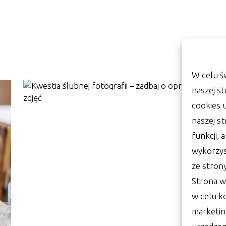
W celu ś
naszej st
cookies 
naszej s
funkcji, 
wykorzys
ze stron
Strona w
w celu k
marketin