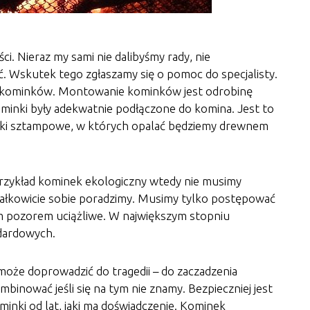
i. Nieraz my sami nie dalibyśmy rady, nie
ć. Wskutek tego zgłaszamy się o pomoc do specjalisty.
em kominków. Montowanie kominków jest odrobinę
minki były adekwatnie podłączone do komina. Jest to
ki sztampowe, w których opalać będziemy drewnem
rzykład kominek ekologiczny wtedy nie musimy
całkowicie sobie poradzimy. Musimy tylko postępować
nym pozorem uciążliwe. W największym stopniu
dardowych.
może doprowadzić do tragedii – do zaczadzenia
nować jeśli się na tym nie znamy. Bezpieczniej jest
inki od lat, jaki ma doświadczenie. Kominek