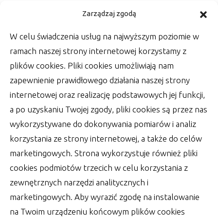
Kwestia ślubnej fotografii –
Zarządzaj zgodą
zadbaj o oprawę zdjęć
W celu świadczenia usług na najwyższym poziomie w
Wśród rzeczy, które zrobić muszą Państwo
ramach naszej strony internetowej korzystamy z
Młodzi w dniu swojego ślubu, jest wiele
plików cookies. Pliki cookies umożliwiają nam
szablonowych
zapewnienie prawidłowego działania naszej strony
autor:
Lucjan
30 czerwca 2022
internetowej oraz realizację podstawowych jej funkcji,
a po uzyskaniu Twojej zgody, pliki cookies są przez nas
wykorzystywane do dokonywania pomiarów i analiz
korzystania ze strony internetowej, a także do celów
marketingowych. Strona wykorzystuje również pliki
cookies podmiotów trzecich w celu korzystania z
zewnętrznych narzędzi analitycznych i
marketingowych. Aby wyrazić zgodę na instalowanie
na Twoim urządzeniu końcowym plików cookies