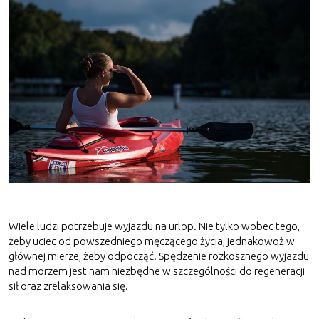
Wiele ludzi potrzebuje wyjazdu na urlop. Nie tylko wobec tego,
żeby uciec od powszedniego męczącego życia, jednakowoż w
głównej mierze, żeby odpocząć. Spędzenie rozkosznego wyjazdu
nad morzem jest nam niezbędne w szczególności do regeneracji
sił oraz zrelaksowania się.