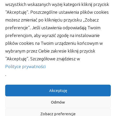
wszystkich wskazanych wyżej kategorii kliknij przycisk
"Akceptuję". Poszczególne ustawienia plików cookies
możesz zmieniać po kliknięciu przycisku „Zobacz
preferencje”. Jeśli ustawienia odpowiadają Twoim
preferencjom, aby wyrazić zgodę na instalowanie
plików cookies na Twoim urządzeniu końcowym w
Wsparcie księgowości – zadbaj o
wybranym przez Ciebie zakresie kliknij przycisk
jednolity plik kontrolny
"Akceptuję". Szczegółowe znajdziesz w
W obecnych czasach, kiedy tak właściwie trudno
Polityce prywatności
utrzymać na dłużej jedną pracę, wypada ciągle
.
autor:
Lucjan
30 czerwca 2022
Akceptuję
Odmów
Zobacz preferencje