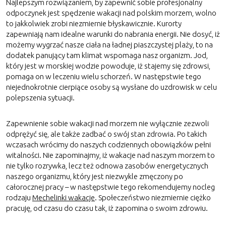
Najlepszym rozwiązaniem, by zapewnić sobie profesjonalny
odpoczynek jest spędzenie wakacji nad polskim morzem, wolno
to jakkolwiek zrobi niezmiernie błyskawicznie. Kurorty
zapewniają nam idealne warunki do nabrania energii. Nie dosyć, iż
możemy wygrzać nasze ciała na ładnej piaszczystej plaży, to na
dodatek panujący tam klimat wspomaga nasz organizm. Jod,
który jest w morskiej wodzie powoduje, iż stajemy się zdrowsi,
pomaga on w leczeniu wielu schorzeń. W następstwie tego
niejednokrotnie cierpiące osoby są wysłane do uzdrowisk w celu
polepszenia sytuacji.
Zapewnienie sobie wakacji nad morzem nie wyłącznie zezwoli
odprężyć się, ale także zadbać o swój stan zdrowia. Po takich
wczasach wrócimy do naszych codziennych obowiązków pełni
witalności. Nie zapominajmy, iż wakacje nad naszym morzem to
nie tylko rozrywka, lecz też odnowa zasobów energetycznych
naszego organizmu, który jest niezwykle zmęczony po
całorocznej pracy – w następstwie tego rekomendujemy nocleg
rodzaju
Mechelinki wakacje
. Społeczeństwo niezmiernie ciężko
pracuję, od czasu do czasu tak, iż zapomina o swoim zdrowiu.