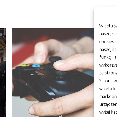
W celu ś
naszej st
cookies 
naszej s
funkcji, 
wykorzys
ze stron
Strona w
w celu k
marketin
urządzen
wyżej kat