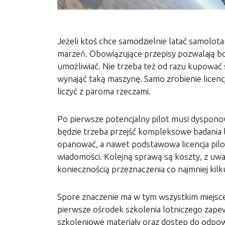
Jeżeli ktoś chce samodzielnie latać samolot
marzeń. Obowiązujące przepisy pozwalają bowi
umożliwiać. Nie trzeba też od razu kupować 
wynająć taką maszynę. Samo zrobienie licencji
liczyć z paroma rzeczami.
Po pierwsze potencjalny pilot musi dyspon
będzie trzeba przejść kompleksowe badania le
opanować, a nawet podstawowa licencja pilot
wiadomości. Kolejną sprawą są koszty, z uwag
koniecznością przeznaczenia co najmniej kilk
Spore znaczenie ma w tym wszystkim miejsce,
pierwsze ośrodek szkolenia lotniczego zap
szkoleniowe materiały oraz dostęp do odpow