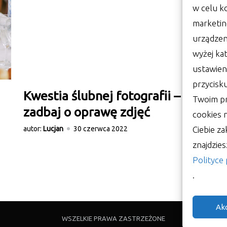
w celu k
marketin
urządzen
wyżej kat
ustawien
przycisk
Kwestia ślubnej fotografii –
W
Twoim pr
zadbaj o oprawę zdjęć
za
cookies
k
Ciebie za
autor:
Lucjan
30 czerwca 2022
znajdzie
aut
Polityce
.
Ak
WSZELKIE PRAWA ZASTRZEŻONE