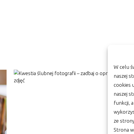
W celu ś
naszej st
cookies 
naszej s
funkcji, 
wykorzys
ze stron
Strona w