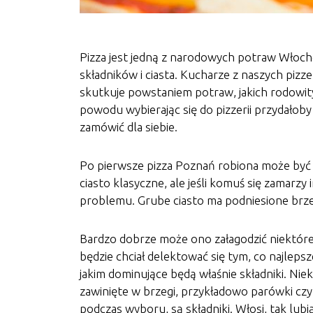
Pizza jest jedną z narodowych potraw Włoch
składników i ciasta. Kucharze z naszych pizz
skutkuje powstaniem potraw, jakich rodowity 
powodu wybierając się do pizzerii przydałoby s
zamówić dla siebie.
Po pierwsze pizza Poznań robiona może być na
ciasto klasyczne, ale jeśli komuś się zamarzy
problemu. Grube ciasto ma podniesione brzeg
Bardzo dobrze może ono załagodzić niektóre os
będzie chciał delektować się tym, co najlepsz
jakim dominujące będą właśnie składniki. Nie
zawinięte w brzegi, przykładowo parówki czy 
podczas wyboru, są składniki. Włosi, tak lubi