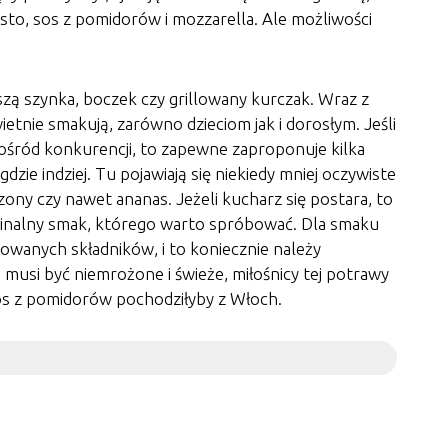
iasto, sos z pomidorów i mozzarella. Ale możliwości
zą szynka, boczek czy grillowany kurczak. Wraz z
etnie smakują, zarówno dzieciom jak i dorosłym. Jeśli
pośród konkurencji, to zapewne zaproponuje kilka
gdzie indziej. Tu pojawiają się niekiedy mniej oczywiste
iszony czy nawet ananas. Jeżeli kucharz się postara, to
yginalny smak, którego warto spróbować. Dla smaku
owanych składników, i to koniecznie należy
, musi być niemrożone i świeże, miłośnicy tej potrawy
 sos z pomidorów pochodziłyby z Włoch.