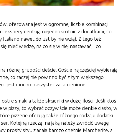
ów, oferowana jest w ogromnej liczbie kombinacji
erii eksperymentują niejednokrotnie z dodatkami, co
Italiano nawet do ust by nie wziął. Z tego też
ię mieć wiedzę, na co się w niej nastawiać, i co
 różnej grubości cieście. Goście najczęściej wybierają
 inne, to raczej nie powinno być z tym większego
i, jest mocno puszyste i zarumienione.
tre smaki a także składniki w dużej ilości. Jeśli ktoś
e w pizzy, to wybrać oczywiście może cienkie ciasto, w
które pizzerie oferują także różnego rodzaju dodatki
ser. Kolejną rzeczą, na jaką należy zwrócić uwagę
ący prosty styl, zjadają bardzo chętnie Margheritę, a