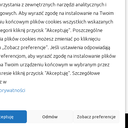
orzystania z zewnętrznych narzędzi analitycznych i
gowych. Aby wyrazić zgodę na instalowanie na Twoim
iu końcowym plików cookies wszystkich wskazanych
egorii kliknij przycisk "Akceptuję". Poszczególne
ia plików cookies możesz zmieniać po kliknięciu
u „Zobacz preferencje”. Jeśli ustawienia odpowiadają
sparcie księgowości –
eferencjom, aby wyrazić zgodę na instalowanie plików
dbaj o jednolity plik
 na Twoim urządzeniu końcowym w wybranym przez
ontrolny
kresie kliknij przycisk "Akceptuję". Szczegółowe
sz w
or:
Lucjan
30 czerwca 2022
 prywatności
ceptuję
Odmów
Zobacz preferencje