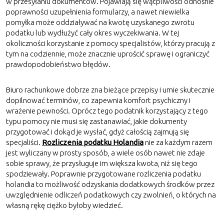
w przesyłaniu dokumentów. Pojawiają się wątpliwości odnośnie
poprawności uzupełnienia formularzy, a nawet niewielka
pomyłka może oddziaływać na kwotę uzyskanego zwrotu
podatku lub wydłużyć cały okres wyczekiwania. W tej
okoliczności korzystanie z pomocy specjalistów, którzy pracują z
tym na codziennie, może znacznie uprościć sprawę i ograniczyć
prawdopodobieństwo błędów.
Biuro rachunkowe dobrze zna bieżące przepisy i umie skutecznie
dopilnować terminów, co zapewnia komfort psychiczny i
wrażenie pewności. Oprócz tego podatnik korzystający z tego
typu pomocy nie musi się zastanawiać, jakie dokumenty
przygotować i dokąd je wysłać, gdyż całością zajmują się
specjaliści.
Rozliczenia podatku Holandia
nie za każdym razem
jest wyliczany w prosty sposób, a wiele osób nawet nie zdaje
sobie sprawy, że przysługuje im większa kwota, niż się tego
spodziewały. Poprawnie przygotowane rozliczenia podatku
holandia to możliwość odzyskania dodatkowych środków przez
uwzględnienie odliczeń podatkowych czy zwolnień, o których na
własną rękę ciężko byłoby wiedzieć.