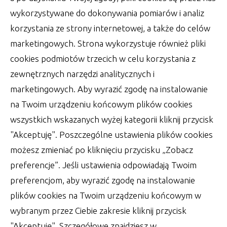
wykorzystywane do dokonywania pomiarów i analiz
korzystania ze strony internetowej, a także do celów
marketingowych. Strona wykorzystuje również pliki
cookies podmiotów trzecich w celu korzystania z
zewnętrznych narzędzi analitycznych i
marketingowych. Aby wyrazić zgodę na instalowanie
na Twoim urządzeniu końcowym plików cookies
wszystkich wskazanych wyżej kategorii kliknij przycisk
"Akceptuję". Poszczególne ustawienia plików cookies
możesz zmieniać po kliknięciu przycisku „Zobacz
preferencje”. Jeśli ustawienia odpowiadają Twoim
preferencjom, aby wyrazić zgodę na instalowanie
Jakimi sprawami będzie się
plików cookies na Twoim urządzeniu końcowym w
zajmować biuro księgowe
wybranym przez Ciebie zakresie kliknij przycisk
Prowadząc swoją działalność gospodarczą nie
"Akceptuję". Szczegółowe znajdziesz w