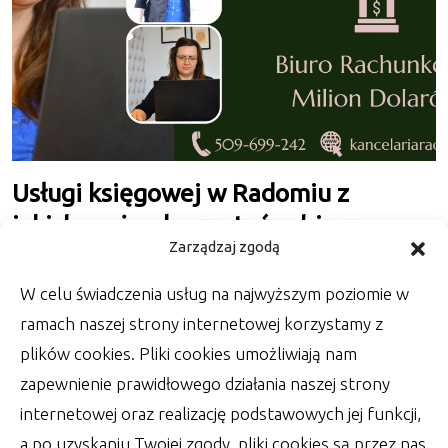
Usługi księgowej w Radomiu z
jakich można korzystać w biurze
Zarządzaj zgodą
Milion Dolarów
W celu świadczenia usług na najwyższym poziomie w
Usługi księgowej w Radomiu z jakich można
korzystać w biurze Milion Dolarów dedykowane
ramach naszej strony internetowej korzystamy z
są
plików cookies. Pliki cookies umożliwiają nam
zapewnienie prawidłowego działania naszej strony
autor:
Lucjan
14 lipca 2022
internetowej oraz realizację podstawowych jej funkcji,
a po uzyskaniu Twojej zgody, pliki cookies są przez nas