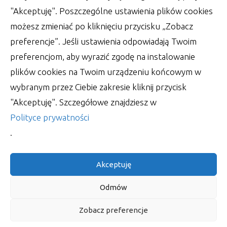
"Akceptuję". Poszczególne ustawienia plików cookies
możesz zmieniać po kliknięciu przycisku „Zobacz
preferencje”. Jeśli ustawienia odpowiadają Twoim
preferencjom, aby wyrazić zgodę na instalowanie
Poliuretan wokół nas – wnętrze
plików cookies na Twoim urządzeniu końcowym w
oraz inne rozwiązania
wybranym przez Ciebie zakresie kliknij przycisk
Kiedy wybudowaliśmy już dom w stanie surowym
"Akceptuję". Szczegółowe znajdziesz w
zamkniętym, to kolejnym zadaniem stworzonym
Polityce prywatności
przez nas
.
autor:
Lucjan
27 lipca 2022
Akceptuję
Odmów
Zobacz preferencje
WSZELKIE PRAWA ZASTRZEŻONE