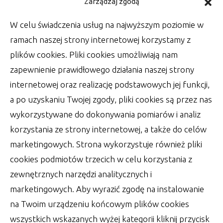
Kupno kolektorów słonecznych i
Zarządzaj zgodą
montaż fotowoltaiki
W celu świadczenia usług na najwyższym poziomie w
Dzisiaj technologia poszła o wiele na wyższy
ramach naszej strony internetowej korzystamy z
poziom. Nie wolno mówić już o dawnych,
plików cookies. Pliki cookies umożliwiają nam
autor:
zapewnienie prawidłowego działania naszej strony
Lucjan
25 lipca 2022
internetowej oraz realizację podstawowych jej funkcji,
a po uzyskaniu Twojej zgody, pliki cookies są przez nas
wykorzystywane do dokonywania pomiarów i analiz
korzystania ze strony internetowej, a także do celów
marketingowych. Strona wykorzystuje również pliki
cookies podmiotów trzecich w celu korzystania z
zewnętrznych narzędzi analitycznych i
marketingowych. Aby wyrazić zgodę na instalowanie
na Twoim urządzeniu końcowym plików cookies
wszystkich wskazanych wyżej kategorii kliknij przycisk