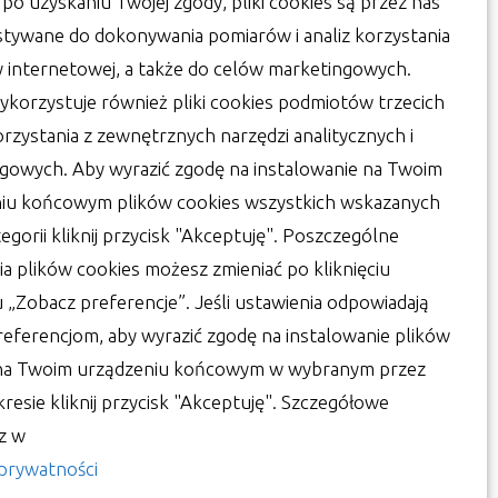
a po uzyskaniu Twojej zgody, pliki cookies są przez nas
tywane do dokonywania pomiarów i analiz korzystania
y internetowej, a także do celów marketingowych.
ykorzystuje również pliki cookies podmiotów trzecich
orzystania z zewnętrznych narzędzi analitycznych i
iedy pompa ciepła jest
gowych. Aby wyrazić zgodę na instalowanie na Twoim
opłatna?
iu końcowym plików cookies wszystkich wskazanych
or:
Lucjan
25 lipca 2022
egorii kliknij przycisk "Akceptuję". Poszczególne
ia plików cookies możesz zmieniać po kliknięciu
u „Zobacz preferencje”. Jeśli ustawienia odpowiadają
eferencjom, aby wyrazić zgodę na instalowanie plików
 na Twoim urządzeniu końcowym w wybranym przez
kresie kliknij przycisk "Akceptuję". Szczegółowe
sz w
 prywatności