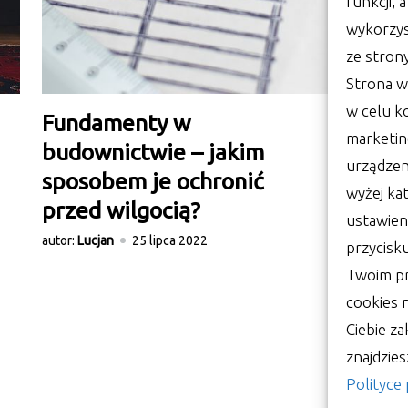
funkcji, 
wykorzys
ze stron
Strona w
w celu k
Fundamenty w
K
marketin
budownictwie – jakim
p
urządzen
sposobem je ochronić
aut
wyżej kat
przed wilgocią?
ustawien
autor:
Lucjan
25 lipca 2022
przycisk
Twoim pr
cookies
Ciebie za
znajdzie
Polityce