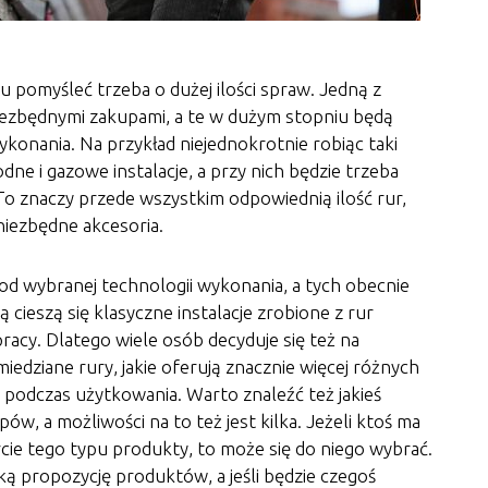
 pomyśleć trzeba o dużej ilości spraw. Jedną z
 niezbędnymi zakupami, a te w dużym stopniu będą
wykonania. Na przykład niejednokrotnie robiąc taki
ne i gazowe instalacje, a przy nich będzie trzeba
To znaczy przede wszystkim odpowiednią ilość rur,
 niezbędne akcesoria.
od wybranej technologii wykonania, a tych obecnie
ą cieszą się klasyczne instalacje zrobione z rur
pracy. Dlatego wiele osób decyduje się też na
edziane rury, jakie oferują znacznie więcej różnych
 podczas użytkowania. Warto znaleźć też jakieś
ów, a możliwości na to też jest kilka. Jeżeli ktoś ma
rcie tego typu produkty, to może się do niego wybrać.
ą propozycję produktów, a jeśli będzie czegoś