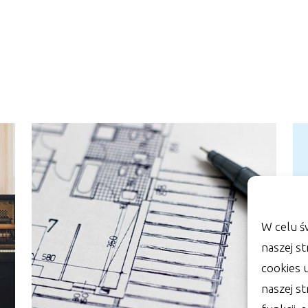
W celu ś
naszej st
cookies 
naszej s