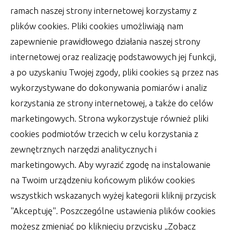
Dzisiaj technologia poszła o wiele na wyższy
ramach naszej strony internetowej korzystamy z
poziom. Nie wolno mówić już o dawnych,
plików cookies. Pliki cookies umożliwiają nam
autor:
Lucjan
25 lipca 2022
zapewnienie prawidłowego działania naszej strony
internetowej oraz realizację podstawowych jej funkcji,
a po uzyskaniu Twojej zgody, pliki cookies są przez nas
wykorzystywane do dokonywania pomiarów i analiz
korzystania ze strony internetowej, a także do celów
marketingowych. Strona wykorzystuje również pliki
cookies podmiotów trzecich w celu korzystania z
zewnętrznych narzędzi analitycznych i
marketingowych. Aby wyrazić zgodę na instalowanie
na Twoim urządzeniu końcowym plików cookies
wszystkich wskazanych wyżej kategorii kliknij przycisk
"Akceptuję". Poszczególne ustawienia plików cookies
możesz zmieniać po kliknięciu przycisku „Zobacz