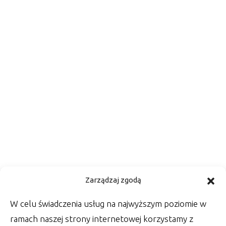
Kwestia ślubnej fotografii –
Zarządzaj zgodą
zadbaj o oprawę zdjęć
W celu świadczenia usług na najwyższym poziomie w
Wśród rzeczy, które zrobić muszą Państwo
ramach naszej strony internetowej korzystamy z