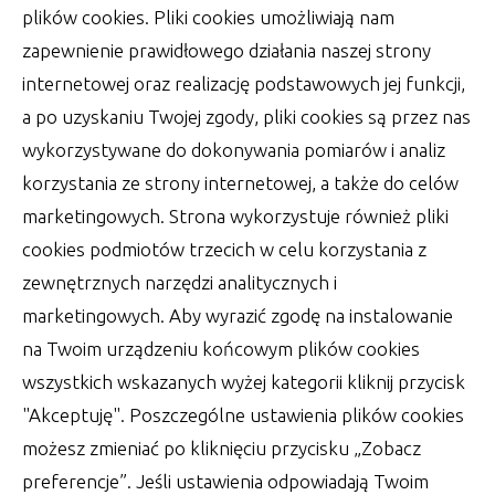
Młodzi w dniu swojego ślubu, jest wiele
plików cookies. Pliki cookies umożliwiają nam
szablonowych
zapewnienie prawidłowego działania naszej strony
autor:
Lucjan
30 czerwca 2022
internetowej oraz realizację podstawowych jej funkcji,
a po uzyskaniu Twojej zgody, pliki cookies są przez nas
wykorzystywane do dokonywania pomiarów i analiz
korzystania ze strony internetowej, a także do celów
marketingowych. Strona wykorzystuje również pliki
cookies podmiotów trzecich w celu korzystania z
zewnętrznych narzędzi analitycznych i
marketingowych. Aby wyrazić zgodę na instalowanie
na Twoim urządzeniu końcowym plików cookies
wszystkich wskazanych wyżej kategorii kliknij przycisk
"Akceptuję". Poszczególne ustawienia plików cookies
możesz zmieniać po kliknięciu przycisku „Zobacz
preferencje”. Jeśli ustawienia odpowiadają Twoim