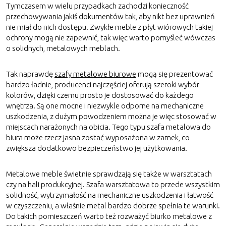
Tymczasem w wielu przypadkach zachodzi konieczność
przechowywania jakiś dokumentów tak, aby nikt bez uprawnień
nie miał do nich dostępu. Zwykłe meble z płyt wiórowych takiej
ochrony mogą nie zapewnić, tak więc warto pomyśleć wówczas
o solidnych, metalowych meblach.
Tak naprawdę
szafy metalowe biurowe
mogą się prezentować
bardzo ładnie, producenci najczęściej oferują szeroki wybór
kolorów, dzięki czemu prosto je dostosować do każdego
wnętrza. Są one mocne i niezwykle odporne na mechaniczne
uszkodzenia, z dużym powodzeniem można je więc stosować w
miejscach narażonych na obicia. Tego typu szafa metalowa do
biura może rzecz jasna zostać wyposażona w zamek, co
zwiększa dodatkowo bezpieczeństwo jej użytkowania.
Metalowe meble świetnie sprawdzają się także w warsztatach
czy na hali produkcyjnej. Szafa warsztatowa to przede wszystkim
solidność, wytrzymałość na mechaniczne uszkodzenia i łatwość
w czyszczeniu, a właśnie metal bardzo dobrze spełnia te warunki.
Do takich pomieszczeń warto też rozważyć biurko metalowe z