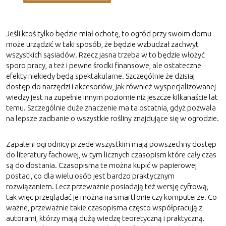
Jeśli ktoś tylko będzie miał ochotę, to ogród przy swoim domu
może urządzić w taki sposób, że będzie wzbudzał zachwyt
wszystkich sąsiadów. Rzecz jasna trzeba w to będzie włożyć
sporo pracy, a też i pewne środki finansowe, ale ostateczne
efekty niekiedy będą spektakularne. Szczególnie że dzisiaj
dostęp do narzędzi i akcesoriów, jak również wyspecjalizowanej
wiedzy jest na zupełnie innym poziomie niż jeszcze kilkanaście lat
temu. Szczególnie duże znaczenie ma ta ostatnia, gdyż pozwala
na lepsze zadbanie o wszystkie rośliny znajdujące się w ogrodzie.
Zapaleni ogrodnicy przede wszystkim mają powszechny dostęp
do literatury fachowej, w tym licznych czasopism które cały czas
są do dostania. Czasopisma te można kupić w papierowej
postaci, co dla wielu osób jest bardzo praktycznym
rozwiązaniem. Lecz przeważnie posiadają też wersję cyfrową,
tak więc przeglądać je można na smartfonie czy komputerze. Co
ważne, przeważnie takie czasopisma często współpracują z
autorami, którzy mają dużą wiedzę teoretyczną i praktyczną.