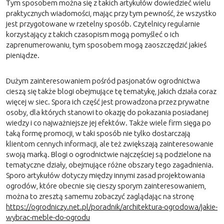
Tym sposobem można się z takich artykułów dowiedzieć wielu
praktycznych wiadomości, mając przy tym pewność, że wszystko
jest przygotowane w rzetelny sposób. Czytelnicy regularnie
korzystający z takich czasopism mogą pomyśleć o ich
zaprenumerowaniu, tym sposobem mogą zaoszczędzić jakieś
pieniądze.
Dużym zainteresowaniem pośród pasjonatów ogrodnictwa
cieszą się także blogi obejmujące tę tematykę, jakich działa coraz
więcej w siec. Spora ich część jest prowadzona przez prywatne
osoby, dla których stanowi to okazję do pokazania posiadanej
wiedzy i co najważniejsze jej efektów. Także wiele firm sięga po
taką formę promocji, w taki sposób nie tylko dostarczają
klientom cennych informacji, ale też zwiększają zainteresowanie
swoją marką. Blogi o ogrodnictwie najczęściej są podzielone na
tematyczne działy, obejmujące różne obszary tego zagadnienia.
Sporo artykułów dotyczy między innymi zasad projektowania
ogrodów, które obecnie się cieszy sporym zainteresowaniem,
można to zresztą samemu zobaczyć zaglądając na stronę
https://ogrodniczy.net.pl/poradnik/architektura-ogrodowa/jakie-
wybrac-meble-do-ogrodu