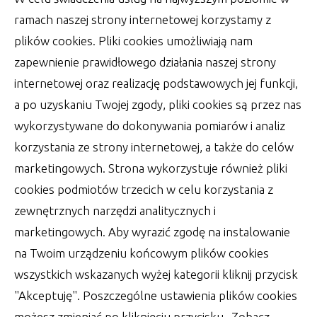
szczególnie dla projektanta, bo musi być ono
ramach naszej strony internetowej korzystamy z
doskonale skomponowane
plików cookies. Pliki cookies umożliwiają nam
zapewnienie prawidłowego działania naszej strony
autor:
Lucjan
25 lipca 2022
internetowej oraz realizację podstawowych jej funkcji,
a po uzyskaniu Twojej zgody, pliki cookies są przez nas
wykorzystywane do dokonywania pomiarów i analiz
korzystania ze strony internetowej, a także do celów
marketingowych. Strona wykorzystuje również pliki
cookies podmiotów trzecich w celu korzystania z
zewnętrznych narzędzi analitycznych i
marketingowych. Aby wyrazić zgodę na instalowanie
na Twoim urządzeniu końcowym plików cookies
wszystkich wskazanych wyżej kategorii kliknij przycisk
"Akceptuję". Poszczególne ustawienia plików cookies
możesz zmieniać po kliknięciu przycisku „Zobacz