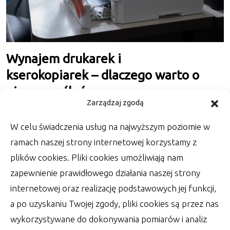
Wynajem drukarek i
kserokopiarek – dlaczego warto o
nim pomyśleć
Zarządzaj zgodą
Przedsiębiorcy szukający skutecznych sposobów
na zoptymalizowanie kosztów odkrywają coraz
W celu świadczenia usług na najwyższym poziomie w
więcej zalet tak zwanego outsourcingu.
ramach naszej strony internetowej korzystamy z
autor: Tobiasz
13 lutego 2025
plików cookies. Pliki cookies umożliwiają nam
zapewnienie prawidłowego działania naszej strony
internetowej oraz realizację podstawowych jej funkcji,
a po uzyskaniu Twojej zgody, pliki cookies są przez nas
wykorzystywane do dokonywania pomiarów i analiz