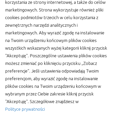
korzystania ze strony internetowej, a także do celów
marketingowych. Strona wykorzystuje również pliki
cookies podmiotów trzecich w celu korzystania z
zewnętrznych narzędzi analitycznych i
marketingowych. Aby wyrazić zgodę na instalowanie
na Twoim urządzeniu końcowym plików cookies
wszystkich wskazanych wyżej kategorii kliknij przycisk
"Akceptuję". Poszczególne ustawienia plików cookies
możesz zmieniać po kliknięciu przycisku „Zobacz
preferencje”. Jeśli ustawienia odpowiadają Twoim
Jakie są sposoby aplikacji
preferencjom, aby wyrazić zgodę na instalowanie
hologramów? Przewrotny test
plików cookies na Twoim urządzeniu końcowym w
trwałości i skuteczności
wybranym przez Ciebie zakresie kliknij przycisk
Jakie są sposoby aplikacji hologramów?
"Akceptuję". Szczegółowe znajdziesz w
Nowatorskie techniki użycia i pułapki Jakie są
Polityce prywatności
sposoby aplikacji