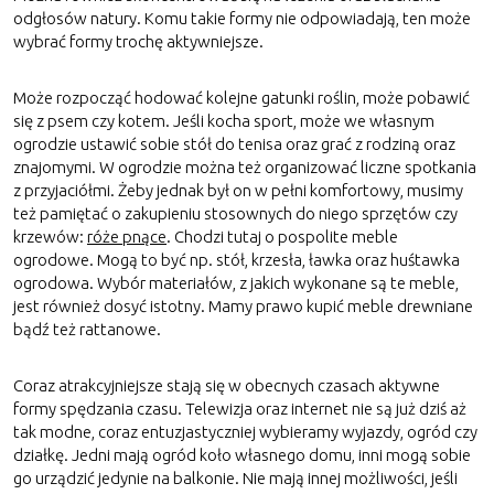
odgłosów natury. Komu takie formy nie odpowiadają, ten może
wybrać formy trochę aktywniejsze.
Może rozpocząć hodować kolejne gatunki roślin, może pobawić
się z psem czy kotem. Jeśli kocha sport, może we własnym
ogrodzie ustawić sobie stół do tenisa oraz grać z rodziną oraz
znajomymi. W ogrodzie można też organizować liczne spotkania
z przyjaciółmi. Żeby jednak był on w pełni komfortowy, musimy
też pamiętać o zakupieniu stosownych do niego sprzętów czy
krzewów:
róże pnące
. Chodzi tutaj o pospolite meble
ogrodowe. Mogą to być np. stół, krzesła, ławka oraz huśtawka
ogrodowa. Wybór materiałów, z jakich wykonane są te meble,
jest również dosyć istotny. Mamy prawo kupić meble drewniane
bądź też rattanowe.
Coraz atrakcyjniejsze stają się w obecnych czasach aktywne
formy spędzania czasu. Telewizja oraz internet nie są już dziś aż
tak modne, coraz entuzjastyczniej wybieramy wyjazdy, ogród czy
działkę. Jedni mają ogród koło własnego domu, inni mogą sobie
go urządzić jedynie na balkonie. Nie mają innej możliwości, jeśli