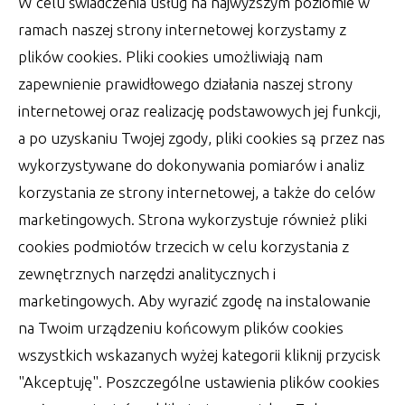
W celu świadczenia usług na najwyższym poziomie w
Wśród rzeczy, które zrobić muszą Państwo
ramach naszej strony internetowej korzystamy z
Młodzi w dniu swojego ślubu, jest wiele
plików cookies. Pliki cookies umożliwiają nam
szablonowych
zapewnienie prawidłowego działania naszej strony
autor:
Lucjan
30 czerwca 2022
internetowej oraz realizację podstawowych jej funkcji,
a po uzyskaniu Twojej zgody, pliki cookies są przez nas
wykorzystywane do dokonywania pomiarów i analiz
korzystania ze strony internetowej, a także do celów
marketingowych. Strona wykorzystuje również pliki
cookies podmiotów trzecich w celu korzystania z
zewnętrznych narzędzi analitycznych i
marketingowych. Aby wyrazić zgodę na instalowanie
na Twoim urządzeniu końcowym plików cookies
wszystkich wskazanych wyżej kategorii kliknij przycisk
"Akceptuję". Poszczególne ustawienia plików cookies