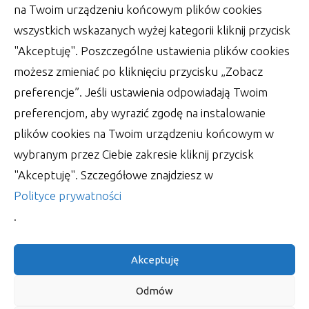
na Twoim urządzeniu końcowym plików cookies
wszystkich wskazanych wyżej kategorii kliknij przycisk
"Akceptuję". Poszczególne ustawienia plików cookies
możesz zmieniać po kliknięciu przycisku „Zobacz
preferencje”. Jeśli ustawienia odpowiadają Twoim
preferencjom, aby wyrazić zgodę na instalowanie
plików cookies na Twoim urządzeniu końcowym w
Wsparcie księgowości – zadbaj o
wybranym przez Ciebie zakresie kliknij przycisk
jednolity plik kontrolny
"Akceptuję". Szczegółowe znajdziesz w
W obecnych czasach, kiedy tak właściwie trudno
Polityce prywatności
utrzymać na dłużej jedną pracę, wypada ciągle
.
autor:
Lucjan
30 czerwca 2022
Akceptuję
Odmów