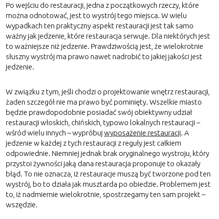
Po wejściu do restauracji, jedna z początkowych rzeczy, które
można odnotować, jest to wystrój tego miejsca. W wielu
wypadkach ten praktyczny aspekt restauracji jest tak samo
ważny jak jedzenie, które restauracja serwuje. Dla niektórych jest
to ważniejsze niż jedzenie. Prawdziwością jest, że wielokrotnie
słuszny wystrój ma prawo nawet nadrobić to jakiej jakości jest
jedzenie.
W związku z tym, jeśli chodzi o projektowanie wnętrz restauracji,
żaden szczegół nie ma prawo być pominięty. Wszelkie miasto
będzie prawdopodobnie posiadać swój obiektywny udział
restauracji włoskich, chińskich, typowo lokalnych restauracji –
wśród wielu innych – wypróbuj
wyposażenie restauracji
. A
jedzenie w każdej z tych restauracji z reguły jest całkiem
odpowiednie. Niemniej jednak brak oryginalnego wystroju, który
przystoi żywności jaką dana restauracja proponuje to okazały
błąd. To nie oznacza, iż restauracje muszą być tworzone pod ten
wystrój, bo to działa jak musztarda po obiedzie. Problemem jest
to, iż nadmiernie wielokrotnie, spostrzegamy ten sam projekt –
wszędzie.