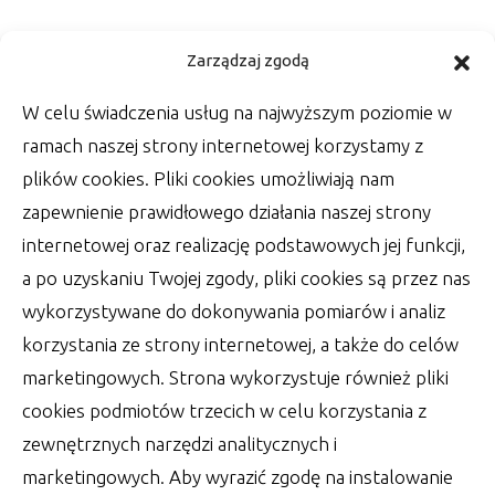
Kwestia ślubnej fotografii –
Zarządzaj zgodą
zadbaj o oprawę zdjęć
W celu świadczenia usług na najwyższym poziomie w
Wśród rzeczy, które zrobić muszą Państwo
ramach naszej strony internetowej korzystamy z
Młodzi w dniu swojego ślubu, jest wiele
plików cookies. Pliki cookies umożliwiają nam
szablonowych
zapewnienie prawidłowego działania naszej strony
autor:
Lucjan
30 czerwca 2022
internetowej oraz realizację podstawowych jej funkcji,
a po uzyskaniu Twojej zgody, pliki cookies są przez nas
wykorzystywane do dokonywania pomiarów i analiz
korzystania ze strony internetowej, a także do celów
marketingowych. Strona wykorzystuje również pliki
cookies podmiotów trzecich w celu korzystania z
zewnętrznych narzędzi analitycznych i
marketingowych. Aby wyrazić zgodę na instalowanie