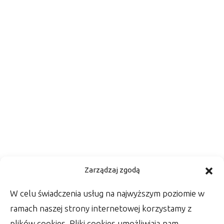
Kwestia ślubnej fotografii –
Zarządzaj zgodą
zadbaj o oprawę zdjęć
W celu świadczenia usług na najwyższym poziomie w
Wśród rzeczy, które zrobić muszą Państwo
ramach naszej strony internetowej korzystamy z
Młodzi w dniu swojego ślubu, jest wiele
plików cookies. Pliki cookies umożliwiają nam