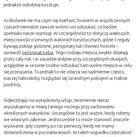
jednakże odrobinę kosztuje.
Aczkolwiek nie ma czym się martwić, bowiem w współczesnych
czasach niemalże zawsze wolno coś odszukać, co będzie
spełniało nasze wymogi. W szczególności to dotyczy większych
miejscowości o pewnych walorach turystycznych, gdzie z reguły
bywają pokoje gościnne, pensjonaty lub również hostele –
sprawdź
pensjonat Łeba
. Tego rodzaju miejsca zwykle działają
przez cały rok. I w zasadzie jedynie przy szczególnych okazjach,
względnie w sezonie trudno odszukać tam wolne miejsce w celu
się przespania. Tu jednak to nie zdarza się nadmiernie często,
inaczej należałoby rozglądać się za wolnym pokojem w trakcie
podróży.
Odjeżdżając na wytęskniony urlop, niezmiernie nieraz
wyszukujemy w miarę taniego noclegu przy zachowaniu
określonych warunków. Szczególnie to jest ważne, kiedy robimy
we własnym zakresie. Jednocześnie to może stanowić znaczne
wyzwanie, gdy czynimy po raz pierwszy, kiedy nie mamy
doświadczenia w poszukiwaniach. W takim wypadku częstokroć