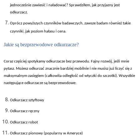
jednocześnie zawiesić i naładować? Sprawdziłem, jak przyjazny jest
odkurzacz.
Oprócz powy
ższych czynnik
ów badawczych, zawsze badam równie
ż takie
czynniki, jak poziom hałasu i cena.
Jakie s
ą bezprzewodowe odkurzacze?
Coraz cz
ęściej spotykamy odkurzacze bez przewodu. Fajny rozw
ój, je
śli mnie
pytasz. Możesz odkurzać znacznie bardziej mobilnie i nie musisz już liczyć się z
maksymalnym zasięgiem (całkowita odległość od wtyczki do szczotki). Wszystkie
następujące odkurzacze są bezprzewodowe:
Odkurzacz sztyftowy
Odkurzacz r
ęczny
Odkurzacz robot
Odkurzacz pionowy (popularny w Ameryce)