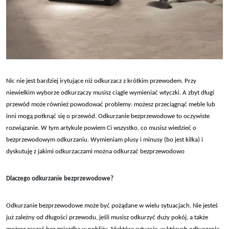
Nic nie jest bardziej irytuj
ące niż odkurzacz z kr
ótkim przewodem. Przy
niewielkim wyborze odkurzaczy musisz ci
ągle wymieniać wtyczki. A zbyt długi
przew
ód mo
że r
ównie
ż powodować problemy: możesz przeciągnąć meble lub
inni mogą potknąć się o przew
ód. Odkurzanie bezprzewodowe to oczywiste
rozwi
ązanie. W tym artykule powiem Ci wszystko, co musisz wiedzieć o
bezprzewodowym odkurzaniu. Wymieniam plusy i minusy (bo jest kilka) i
dyskutuję z jakimi odkurzaczami można odkurzać bezprzewodowo
Dlaczego odkurzanie bezprzewodowe?
Odkurzanie bezprzewodowe mo
że być pożądane w wielu sytuacjach. Nie jesteś
już zależny od długości przewodu, jeśli musisz odkurzyć duży pok
ój, a tak
że