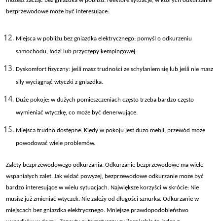
możesz zacząć bez gniazdka w pobliżu. Niekt
óre sytuacje, w których odkurzanie
bezprzewodowe mo
że być interesujące:
Miejsca w pobli
żu bez gniazdka elektrycznego: pomyśl o odkurzeniu
samochodu, łodzi lub przyczepy kempingowej.
Dyskomfort fizyczny: je
śli masz trudności ze schylaniem się lub jeśli nie masz
siły wyciągnąć wtyczki z gniazdka.
Du
że pokoje: w dużych pomieszczeniach często trzeba bardzo często
wymieniać wtyczkę, co może być denerwujące.
Miejsca trudno dost
ępne: Kiedy w pokoju jest dużo mebli, przew
ód mo
że
powodować wiele problem
ów.
Zalety bezprzewodowego odkurzania. Odkurzanie bezprzewodowe ma wiele
wspania
łych zalet. Jak widać powyżej, bezprzewodowe odkurzanie może być
bardzo interesujące w wielu sytuacjach. Największe korzyści w skr
ócie: Nie
musisz ju
ż zmieniać wtyczek. Nie zależy od długości sznurka. Odkurzanie w
miejscach bez gniazdka elektrycznego. Mniejsze prawdopodobieństwo