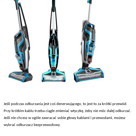
Je
śli podczas odkurzania jest coś denerwującego, to jest to za kr
ótki przewód.
Przy krótkim kablu trzeba ci
ągle zmieniać wtyczkę, żeby nie m
óc dalej odkurza
ć.
Jeśli nie chcesz w og
óle zawraca
ć sobie głowy kablami i przewodami, możesz
wybrać odkurzacz bezprzewodowy.