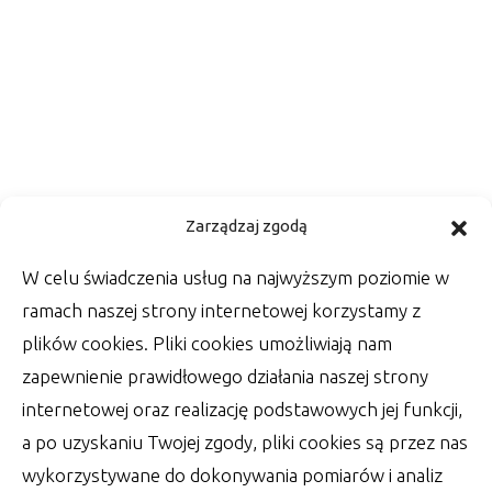
Kwestia ślubnej fotografii –
Zarządzaj zgodą
zadbaj o oprawę zdjęć
W celu świadczenia usług na najwyższym poziomie w
Wśród rzeczy, które zrobić muszą Państwo
ramach naszej strony internetowej korzystamy z
Młodzi w dniu swojego ślubu, jest wiele
plików cookies. Pliki cookies umożliwiają nam
szablonowych
zapewnienie prawidłowego działania naszej strony
autor:
Lucjan
30 czerwca 2022
internetowej oraz realizację podstawowych jej funkcji,
a po uzyskaniu Twojej zgody, pliki cookies są przez nas
wykorzystywane do dokonywania pomiarów i analiz