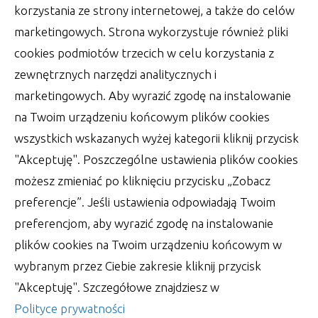
korzystania ze strony internetowej, a także do celów
marketingowych. Strona wykorzystuje również pliki
cookies podmiotów trzecich w celu korzystania z
zewnętrznych narzędzi analitycznych i
marketingowych. Aby wyrazić zgodę na instalowanie
na Twoim urządzeniu końcowym plików cookies
wszystkich wskazanych wyżej kategorii kliknij przycisk
"Akceptuję". Poszczególne ustawienia plików cookies
możesz zmieniać po kliknięciu przycisku „Zobacz
preferencje”. Jeśli ustawienia odpowiadają Twoim
preferencjom, aby wyrazić zgodę na instalowanie
plików cookies na Twoim urządzeniu końcowym w
Wsparcie księgowości – zadbaj o
wybranym przez Ciebie zakresie kliknij przycisk
jednolity plik kontrolny
"Akceptuję". Szczegółowe znajdziesz w
W obecnych czasach, kiedy tak właściwie trudno
Polityce prywatności
utrzymać na dłużej jedną pracę, wypada ciągle