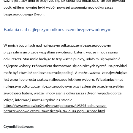
ważne jest, aby dobrze przyjrzeć się, jak ciężki jest odkurzacz. Nie bez powodu
podkreśliłem r
ównie
ż lekki wyb
ór powy
żej wspomnianego odkurzacza
bezprzewodowego Dyson.
Badania nad najlepszym odkurzaczem bezprzewodowym
W moich badaniach nad najlepszym odkurzaczem bezprzewodowym
przyjrza
łem się przede wszystkim żywotności baterii, wadze i mocy ssania
odkurzacza. Starannie badając te trzy ważne punkty, udało mi się wymienić
najlepsze wybory. Pr
óbowa
łem dostosować się do r
ó
żnych życzeń. Na przykład
może być r
ównie
ż konieczne umycie podłogi. A może uważasz, że najważniejsza
jest waga i po prostu szukasz najlepszego lekkiego wyboru. W badaniach nad
najlepszym odkurzaczem bezprzewodowym przyjrzałem się przede wszystkim
żywotności baterii, wadze i mocy ssania odkurzacza i Dyson wypada dobrze.
Więcej informacji można uzyskać na stronie
https://www.wadowice24.pl/nowe/polecamy/19295-odkurzacze-
bezprzewodowe-czemu-zawdzieczaja-tak-duza-popularnosc.html
Czynniki badawcze: