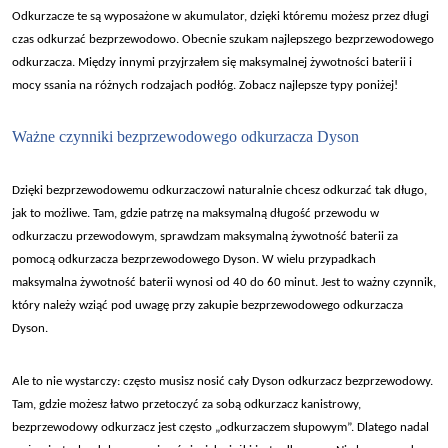
Odkurzacze te s
ą wyposażone w akumulator, dzięki kt
óremu mo
żesz przez długi
czas odkurzać bezprzewodowo. Obecnie szukam najlepszego bezprzewodowego
odkurzacza. Między innymi przyjrzałem się maksymalnej żywotności baterii i
mocy ssania na r
ó
żnych rodzajach podł
óg. Zobacz najlepsze typy poni
żej!
Wa
żne czynniki bezprzewodowego odkurzacza Dyson
Dzi
ęki bezprzewodowemu odkurzaczowi naturalnie chcesz odkurzać tak długo,
jak to możliwe. Tam, gdzie patrzę na maksymalną długość przewodu w
odkurzaczu przewodowym, sprawdzam maksymalną żywotność baterii za
pomocą odkurzacza bezprzewodowego Dyson. W wielu przypadkach
maksymalna żywotność baterii wynosi od 40 do 60 minut. Jest to ważny czynnik,
kt
óry nale
ży wziąć pod uwagę przy zakupie bezprzewodowego odkurzacza
Dyson.
Ale to nie wystarczy: cz
ęsto musisz nosić cały Dyson odkurzacz bezprzewodowy.
Tam, gdzie możesz łatwo przetoczyć za sobą odkurzacz kanistrowy,
bezprzewodowy odkurzacz jest często
„odkurzaczem s
łupowym”. Dlatego nadal