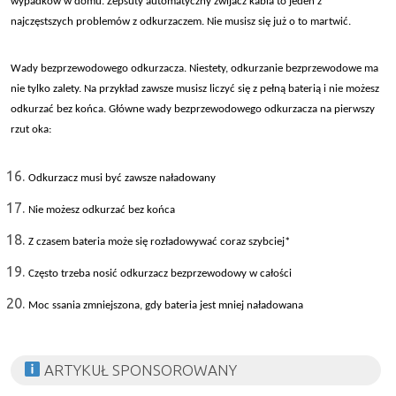
wypadk
ów w domu. Zepsuty automatyczny zwijacz kabla to jeden z
najcz
ęstszych problem
ów z odkurzaczem. Nie musisz si
ę już o to martwić.
Wady bezprzewodowego odkurzacza. Niestety, odkurzanie bezprzewodowe ma
nie tylko zalety. Na przyk
ład zawsze musisz liczyć się z pełną baterią i nie możesz
odkurzać bez końca. Gł
ówne wady bezprzewodowego odkurzacza na pierwszy
rzut oka:
Odkurzacz musi by
ć zawsze naładowany
Nie mo
żesz odkurzać bez końca
Z czasem bateria mo
że się rozładowywać coraz szybciej*
Cz
ęsto trzeba nosić odkurzacz bezprzewodowy w całości
Moc ssania zmniejszona, gdy bateria jest mniej na
ładowana
ARTYKUŁ SPONSOROWANY