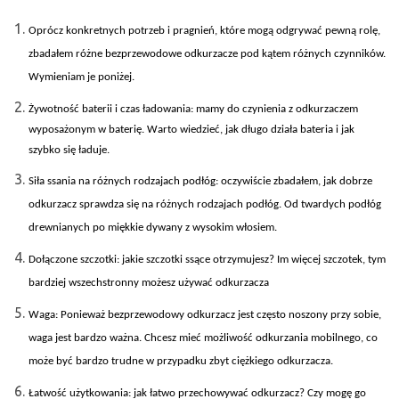
Oprócz konkretnych potrzeb i pragnie
ń, kt
óre mog
ą odgrywać pewną rolę,
zbadałem r
ó
żne bezprzewodowe odkurzacze pod kątem r
ó
żnych czynnik
ów.
Wymieniam je poni
żej.
Żywotność baterii i czas ładowania: mamy do czynienia z odkurzaczem
wyposażonym w baterię. Warto wiedzieć, jak długo działa bateria i jak
szybko się ładuje.
Si
ła ssania na r
ó
żnych rodzajach podł
óg: oczywi
ście zbadałem, jak dobrze
odkurzacz sprawdza się na r
ó
żnych rodzajach podł
óg. Od twardych pod
ł
óg
drewnianych po mi
ękkie dywany z wysokim włosiem.
Do
łączone szczotki: jakie szczotki ssące otrzymujesz? Im więcej szczotek, tym
bardziej wszechstronny możesz używać odkurzacza
Waga: Poniewa
ż bezprzewodowy odkurzacz jest często noszony przy sobie,
waga jest bardzo ważna. Chcesz mieć możliwość odkurzania mobilnego, co
może być bardzo trudne w przypadku zbyt ciężkiego odkurzacza.
Łatwość użytkowania: jak łatwo przechowywać odkurzacz? Czy mogę go