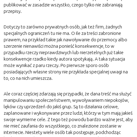
publikować w zasadzie wszystko, czego tylko nie zabraniają
przepisy.
Dotyczy to zarówno prywatnych osób, jak też firm, żadnych
specjalnych ograniczeń tu nie ma. O ile za treści zabronione
prawem, na przykład takie jak nawoływanie do przemocy albo
szerzenie nienawiści można ponieść konsekwencje, to w
przypadku rzeczy nieprawdziwych lub nierzetelnych już takie
konsekwencje rzadko kiedy autora spotykają. A taka sytuacja
może wynikać z paru rzeczy. Po pierwsze sporo osób
posiadających własne strony nie przykłada specjalnej uwagi na
to, co na nich umieszcza.
Ale coraz częściej zdarzają się przypadki, że dana treść ma służyć
manipulowaniu społeczeństwem, wywoływaniem niepokojów,
lęków czy uprzedzeń do jakiś grup. Są to działania celowe,
zaplanowane i wykonywane przez ludzi, którzy w tym mają jakieś
swoje wymierne cele. Z tego też powodu bardzo ważne jest, aby
nie mieć zaufania do wszystkiego, co znalezione zostanie w
internecie. Niestety wiele osób tak postępuje, podchodząc