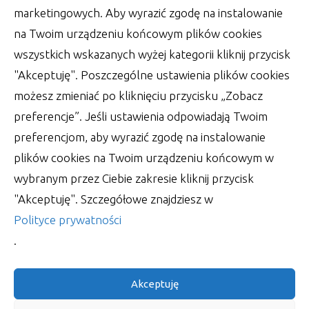
marketingowych. Aby wyrazić zgodę na instalowanie
na Twoim urządzeniu końcowym plików cookies
wszystkich wskazanych wyżej kategorii kliknij przycisk
"Akceptuję". Poszczególne ustawienia plików cookies
możesz zmieniać po kliknięciu przycisku „Zobacz
preferencje”. Jeśli ustawienia odpowiadają Twoim
preferencjom, aby wyrazić zgodę na instalowanie
plików cookies na Twoim urządzeniu końcowym w
Wsparcie księgowości – zadbaj o
wybranym przez Ciebie zakresie kliknij przycisk
jednolity plik kontrolny
"Akceptuję". Szczegółowe znajdziesz w
W obecnych czasach, kiedy tak właściwie trudno
Polityce prywatności
utrzymać na dłużej jedną pracę, wypada ciągle
.
autor:
Lucjan
30 czerwca 2022
Akceptuję