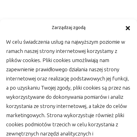
Kwestia ślubnej fotografii –
Zarządzaj zgodą
zadbaj o oprawę zdjęć
W celu świadczenia usług na najwyższym poziomie w
Wśród rzeczy, które zrobić muszą Państwo
ramach naszej strony internetowej korzystamy z
Młodzi w dniu swojego ślubu, jest wiele
plików cookies. Pliki cookies umożliwiają nam
szablonowych
zapewnienie prawidłowego działania naszej strony
autor:
Lucjan
30 czerwca 2022
internetowej oraz realizację podstawowych jej funkcji,
a po uzyskaniu Twojej zgody, pliki cookies są przez nas
wykorzystywane do dokonywania pomiarów i analiz
korzystania ze strony internetowej, a także do celów
marketingowych. Strona wykorzystuje również pliki
cookies podmiotów trzecich w celu korzystania z
zewnętrznych narzędzi analitycznych i